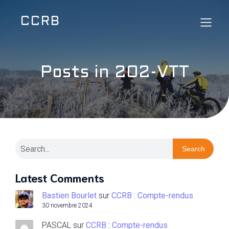
CCRB
Posts in 202-VTT
Search
Latest Comments
Bastien Bourlet
sur
CCRB : Compte-rendus
30 novembre 2024
PASCAL
sur
CCRB : Compte-rendus